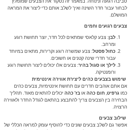
סביבה רגועה ונינוחה. במאמר זה נסקור את הצבעים שמומלץ
לבחור עבור חדר השינה ואיך לשלב אותם כדי ליצור את המראה
המושלם.
צבעים רגועים וחמים
לבן
: צבע קלאסי שמתאים לכל חדר, יוצר תחושת רוגע
ומרחב.
כחול פסטל
: צבע שמשרה רוגע וקרירות, מתאים במיוחד
עבור חדרי שינה קטנים או חשוכים.
לילך או סגול בהיר
: צבעים אלו יכולים ליצור תחושת רוגע
ורומנטיקה.
שימוש בצבעים כהים ליצירת אווירה אינטימית
אם אתם אוהבים חדרים עם תחושת אינטימיות, צבעים כהים
כמו
גרפיט
,
חום כהה
או
בז' כהה
יכולים להתאים מאוד. תהליך
הבחירה בין הצבעים צריך להתבצע בהתאם לגודל החדר ולאווירה
הרצויה.
שילוב צבעים
אפשר גם לשלב צבעים שונים כדי להוסיף עומק למראה הכללי של