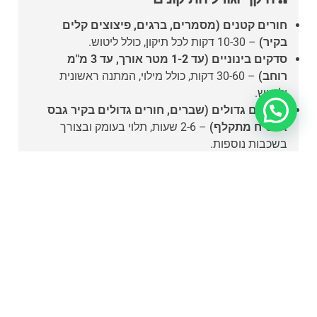
חורים קטנים (מסמרים, ברגים, פיצוצים קלים
בקיר)
– 10-30 דקות לכל תיקון, כולל ליטוש.
סדקים בינוניים (עד 1-2 מטר אורך, עד 3 מ"מ
רוחב)
– 30-60 דקות, כולל מילוי, המתנה ראשונית
וליטוש.
תיקונים גדולים (שברים, חורים גדולים בקיר גבס
או טיח מתקלף)
– 2-6 שעות, תלוי בעומק ובצורך
בשכבות נוספות.
תיקון מלא של קירות לפני צביעה
– יום עבודה או
יותר, בהתאם לגודל הדירה ולמצב הקירות.
2. סוג הקיר והחומר
קירות גבס
– מתייבשים מהר יחסית, אך אם החור
גדול, נדרש חיזוק עם רשת או טלאי גבס.
קירות בטון/טיח
– ייבוש איטי יותר, במיוחד אם
מדובר בשכבות עבות.
3. זמן ייבוש השפכטל