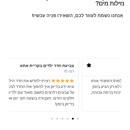
נזילות מים?
אנחנו נשמח לעזור לכם, השאירו פניה עכשיו!
צביעת חדר ילדים בקריית אתא
צ
דנה לוי
י
רציתי לחדש את חדר הילדים בצבעים מיוחדים,
וגיא ידע בדיוק איך להפוך את החדר למקום קסום! הוא המליץ
ש
על צבעים רחיצים (חשוב מאוד עם ילדים קטנים) והקירות יצאו
ה
חלקים ויפים. העבודה בוצעה תוך יום אחד, והחדר היה מוכן
ו
בדיוק בזמן!
ש